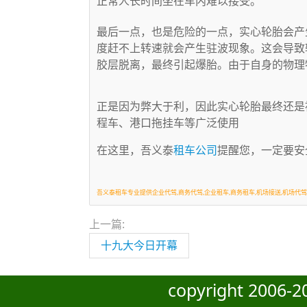
正常人长时间坐在车内难以接受。
最后一点，也是危险的一点，实心轮胎会产
度赶不上转速就会产生驻波现象。这会导致
胶层脱离，最终引起爆胎。由于自身的物理
正是因为弊大于利，因此实心轮胎最终还是
程车、港口拖挂车等广泛使用
在这里，吾义泰
租车公司
提醒您，一定要安
吾义泰租车专业提供企业代驾,商务代驾,企业租车,商务租车,机场接送,机场代驾
上一篇:
十九大今日开幕
copyright 200